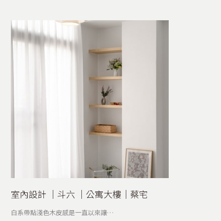
室內設計 │斗六 │公寓大樓│蔡宅
白系帶點淺色木皮感是一直以來讓…