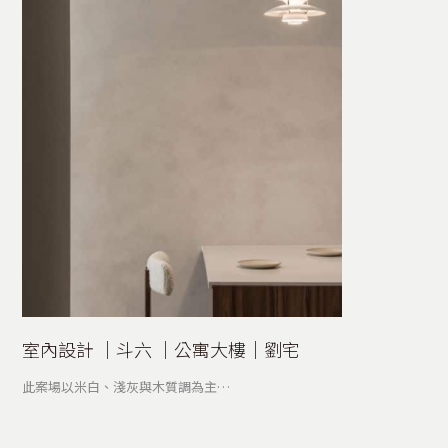
室內設計 │斗六 │公寓大樓│劉宅
此案場以米白、淺灰與木質調為主…