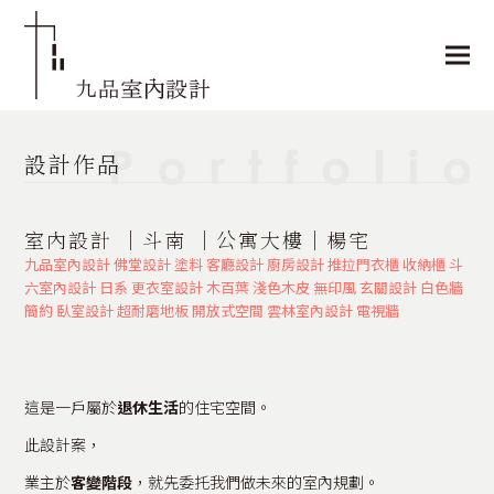
設計作品
室內設計 │斗南 │公寓大樓│楊宅
九品室內設計
佛堂設計
塗料
客廳設計
廚房設計
推拉門衣櫃
收納櫃
斗
六室內設計
日系
更衣室設計
木百葉
淺色木皮
無印風
玄關設計
白色牆
簡約
臥室設計
超耐磨地板
開放式空間
雲林室內設計
電視牆
這是一戶屬於
退休生活
的住宅空間。
此設計案，
業主於
客變階段
，就先委托我們做未來的室內規劃。