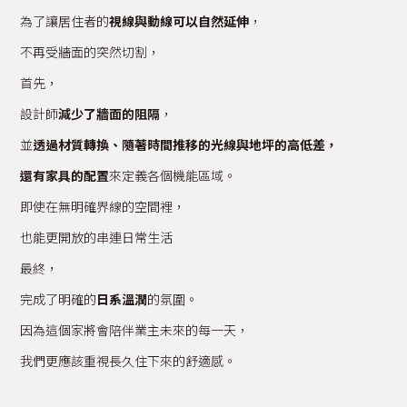
為了讓居住者的
視線與動線可以自然延伸
，
不再受牆面的突然切割，
首先，
設計師
減少了牆面的阻隔
，
並
透過材質轉換、隨著時間推移的光線與地坪的高低差，
還有家具的配置
來定義各個機能區域。
即使在無明確界線的空間裡，
也能更開放的串連日常生活
最終，
完成了明確的
日系溫潤
的氛圍。
因為這個家將會陪伴業主未來的每一天，
我們更應該重視長久住下來的舒適感。